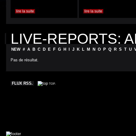
lire la suite
lire la suite
LIVE-REPORTS: 
NEW
#
A
B
C
D
E
F
G
H
I
J
K
L
M
N
O
P
Q
R
S
T
U
Pas de résultat.
FLUX RSS.
TOP.