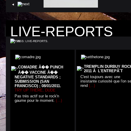
LIVE-REPORTS
RSS: LIVE-REPORTS.
TREMPLIN DURBUY ROC
COMADRE Â�� PUNCH
2011 Ã L'ENTREPÃ´T
Â�� VACCINE Â��
C'est toujours avec une
NEGATIVE STANDARDS ;
insistante curiosité que l'on s
SUBMISSION (SAN
rend
(…)
FRANCISCO) ; 08/01/2011.
TRY UP THERE, DUDE
Pas très actif sur le rock'n
gaume pour le moment.
(…)