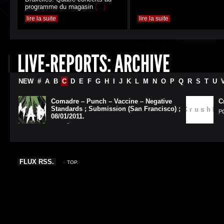
programme du magasin
(…)
lire la suite
lire la suite
LIVE-REPORTS: ARCHIVE
NEW
#
A
B
C
D
E
F
G
H
I
J
K
L
M
N
O
P
Q
R
S
T
U
Comadre – Punch – Vaccine – Negative
C
Standards ; Submission (San Francisco) ;
P
08/01/2011.
POSTÉ PAR LUCAS LE 29/03/11
FLUX RSS.
TOP.