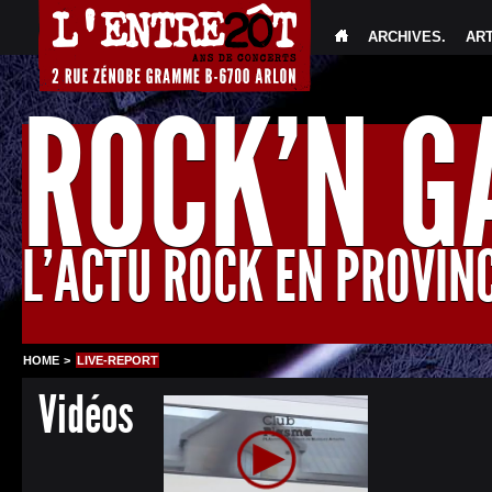
ARCHIVES
.
AR
ROCK'N 
L'ACTU ROCK EN PROVIN
HOME
>
LIVE-REPORT
Vidéos