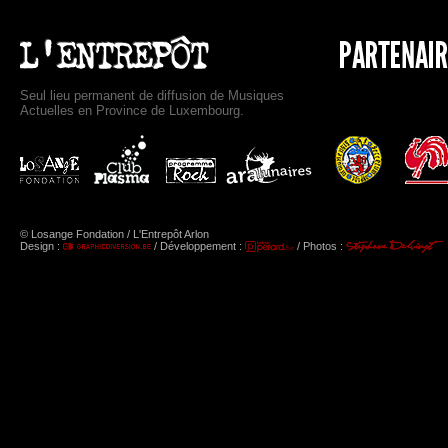
Seul lieu permanent de diffusion de Musiques
Actuelles en Province de Luxembourg.
© Losange Fondation / L'Entrepôt Arlon
Design :
/ Développement :
/ Photos :