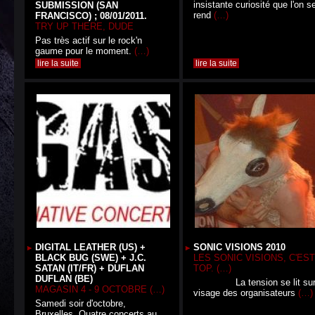
insistante curiosité que l'on s
SUBMISSION (SAN
rend
(…)
FRANCISCO) ; 08/01/2011.
TRY UP THERE, DUDE
Pas très actif sur le rock'n
gaume pour le moment.
(…)
lire la suite
lire la suite
DIGITAL LEATHER (US) +
SONIC VISIONS 2010
BLACK BUG (SWE) + J.C.
LES SONIC VISIONS, C'EST
SATAN (IT/FR) + DUFLAN
TOP. (…)
DUFLAN (BE)
La tension se lit sur 
MAGASIN 4 - 9 OCTOBRE (…)
visage des organisateurs
(…)
Samedi soir d'octobre,
Bruxelles. Quatre concerts au