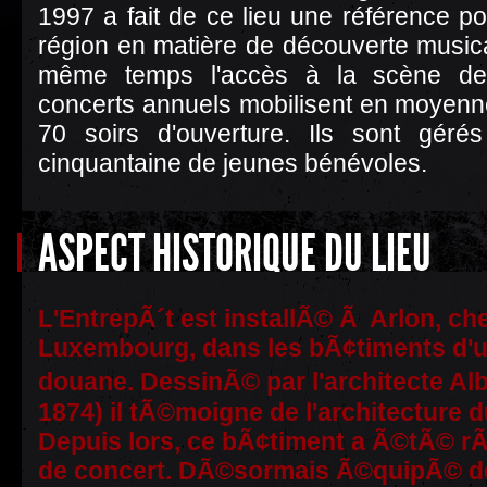
1997 a fait de ce lieu une référence po
région en matière de découverte musical
même temps l'accès à la scène de
concerts annuels mobilisent en moyenn
70 soirs d'ouverture. Ils sont gérés
cinquantaine de jeunes bénévoles.
ASPECT HISTORIQUE DU LIEU
L'EntrepÃ´t est installÃ© Ã Arlon, che
Luxembourg, dans les bÃ¢timents d'
douane. DessinÃ© par l'architecte 
1874) il tÃ©moigne de l'architecture d
Depuis lors, ce bÃ¢timent a Ã©tÃ© 
de concert. DÃ©sormais Ã©quipÃ© d