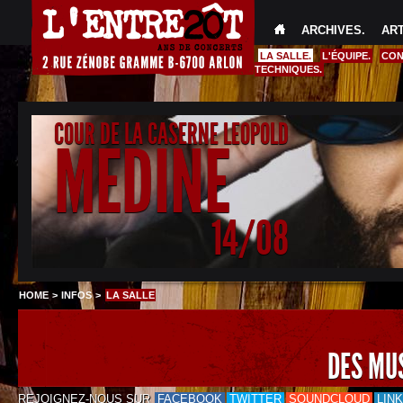
ARCHIVES
.
AR
LA SALLE.
L'ÉQUIPE.
CON
TECHNIQUES.
COUR DE LA CASERNE LEOPOLD
MEDINE
14/08
HOME
>
INFOS
>
LA SALLE
DES MU
REJOIGNEZ-NOUS SUR
FACEBOOK
TWITTER
SOUNDCLOUD
LIN