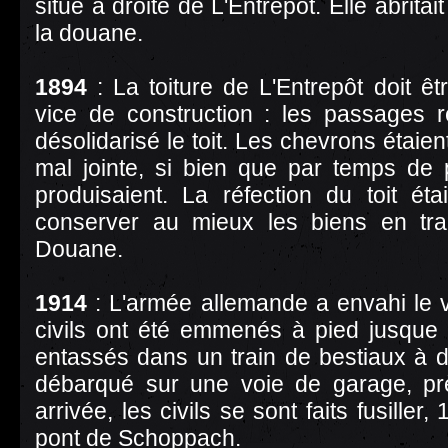
situe à droite de L'Entrepôt. Elle abrita
la douane.
1894
: La toiture de L'Entrepôt doit ê
vice de construction : les passages r
désolidarisé le toit. Les chevrons étaient
mal jointe, si bien que par temps de pl
produisaient. La réfection du toit ét
conserver au mieux les biens en tra
Douane.
1914
: L'armée allemande a envahi le v
civils ont été emmenés à pied jusque
entassés dans un train de bestiaux à des
débarqué sur une voie de garage, prè
arrivée, les civils se sont faits fusiller
pont de Schoppach.