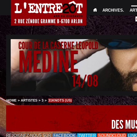
ARCHIVES
.
AR
COUR DE LA CASERNE LEOPOLD
MEDINE
14/08
HOME
>
ARTISTES
>
3
>
31KNOTS (US)
DES MU
REJOIGNEZ-NOUS SUR
FACEBOOK
TWITTER
SOUNDCLOUD
LIN