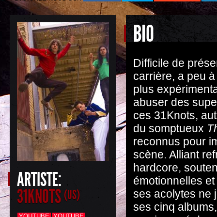
BIO
Difficile de prés
carrière, a peu 
plus expérimenta
abuser des superl
ces 31Knots, aut
du somptueux
T
reconnus pour im
scène. Alliant re
hardcore, souten
ARTISTE:
émotionnelles et
31KNOTS
(US)
ses acolytes ne j
ses cinq albums,
YOUTUBE
YOUTUBE