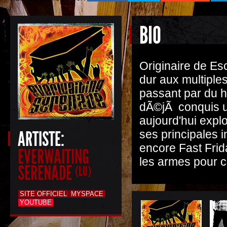
BIO
Originaire de 
dur aux multiples
passant par du h
dÃ©jÃ conquis u
aujourd'hui expl
ARTISTE:
ses principales 
encore Fast Fr
EVERWAITING
les armes pour co
SERENADE
(LU)
SITE OFFICIEL
MYSPACE
YOUTUBE