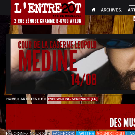
ARCHIVES
.
AR
COUR DE LA CASERNE LEOPOLD
MEDINE
14/08
HOME
>
ARTISTES
>
E
>
EVERWAITING SERENADE (LU)
DES MU
REJOIGNEZ-NOUS SUR
FACEBOOK
TWITTER
SOUNDCLOUD
LIN