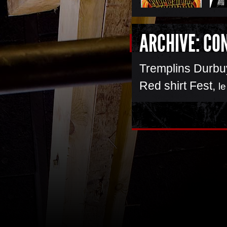
ARCHIVE: CO
Tremplins Durbuy
Red shirt Fest
,
l