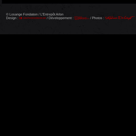
© Losange Fondation / L'Entrepôt Arlon
Design :
/ Développement :
/ Photos :