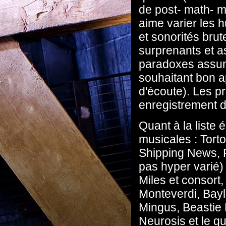
de post- math- 
aime varier les 
et sonorités bru
surprenants et as
paradoxes assum
souhaitant bon ap
d'écoute). Les p
enregistrement 
Quant à la liste 
musicales : Torto
Shipping News, Ro
pas hyper varié)
Miles et consort
Monteverdi, Bayl
Mingus, Beastie
Neurosis et le g