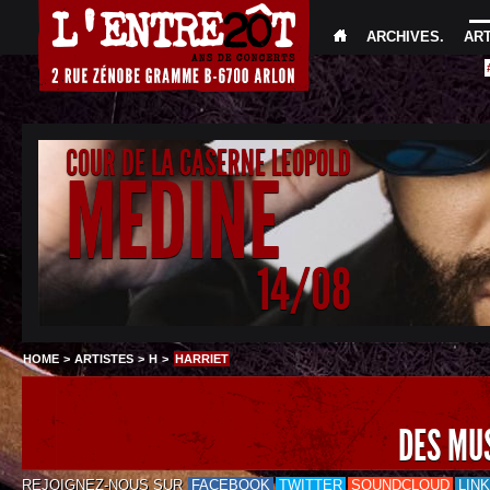
ARCHIVES
.
AR
COUR DE LA CASERNE LEOPOLD
MEDINE
14/08
HOME
>
ARTISTES
>
H
>
HARRIET
DES MU
REJOIGNEZ-NOUS SUR
FACEBOOK
TWITTER
SOUNDCLOUD
LIN