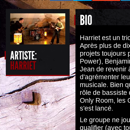
BIO
Harriet est un tr
Après plus de d
ARTISTE:
projets toujours
Power), Benjamin
HARRIET
Jean de revenir 
d'agrémenter leu
musicale. Bien q
rôle de bassiste
Only Room, les C
s'est lancé.
Le groupe ne jou
qualifier (avec t