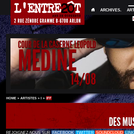
ARCHIVES
.
AR
COUR DE LA CASERNE LEOPOLD
MEDINE
14/08
HOME
>
ARTISTES
>
I
>
IFF
DES MU
REJOIGNEZ-NOUS SUR
FACEBOOK
TWITTER
SOUNDCLOUD
LIN