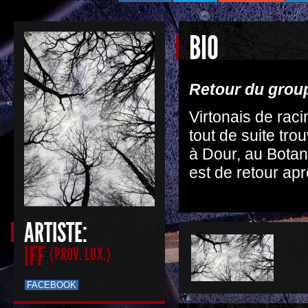
BIO
Retour du grou
Virtonais de raci
tout de suite tro
à Dour, au Botani
est de retour a
ARTISTE:
IFF
(PROV. LUX.)
FACEBOOK