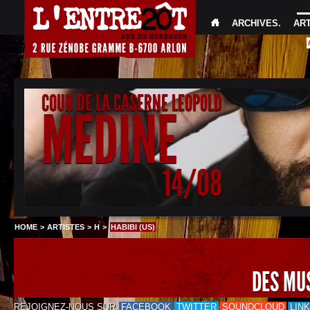
ARCHIVES
.
AR
COUR DE LA CASERNE LEOPOLD
MEDINE
14/08
HOME
>
ARTISTES
>
H
>
HABIBI (US)
DES MU
REJOIGNEZ-NOUS SUR
FACEBOOK
TWITTER
SOUNDCLOUD
LIN