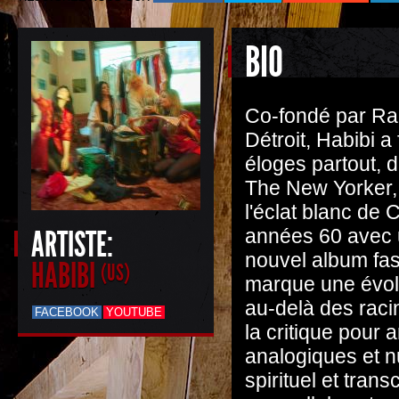
BIO
Co-fondé par Rah
Détroit, Habibi 
éloges partout, 
The New Yorker, q
l'éclat blanc de 
ARTISTE:
années 60 avec 
nouvel album fasc
HABIBI
(US)
marque une évolu
au-delà des rac
FACEBOOK
YOUTUBE
la critique pour a
analogiques et n
spirituel et tra