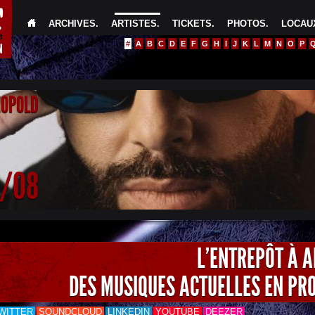
ARCHIVES
.
ARTISTES
.
TICKETS
.
PHOTOS
.
LOCAUX
#
A
B
C
D
E
F
G
H
I
J
K
L
M
N
O
P
EOPOLD
4/08
L'ENTREPÔT À 
DES MUSIQUES ACTUELLES EN PR
WITTER
SOUNDCLOUD
LINKEDIN
YOUTUBE
DEEZER