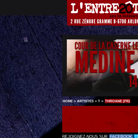
COUR DE LA CASERNE L
MEDINE
1
HOME
>
ARTISTES
>
T
>
THROANE (FR)
REJOIGNEZ-NOUS SUR
FACEBOOK
T