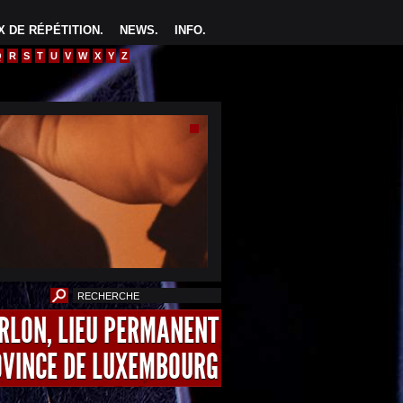
 DE RÉPÉTITION
.
NEWS
.
INFO
.
Q
R
S
T
U
V
W
X
Y
Z
ARLON, LIEU PERMANENT
OVINCE DE LUXEMBOURG