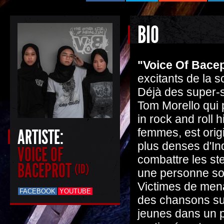
BIO
"
Voice
Of
Bacep
excitants de la s
Déjà des super-s
Tom Morello qui 
in rock and roll 
ARTISTE:
femmes, est orig
plus denses d'Ind
VOICE OF
combattre les s
BACEPROT
(ID)
une personne so
Victimes de mena
FACEBOOK
YOUTUBE
des chansons sur 
jeunes dans un p