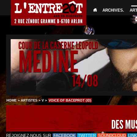
ARCHIVES
.
AR
COUR DE LA CASERNE LEOPOLD
MEDINE
14/08
HOME
>
ARTISTES
>
V
>
VOICE OF BACEPROT (ID)
DES MU
REJOIGNEZ-NOUS SUR
FACEBOOK
TWITTER
SOUNDCLOUD
LIN