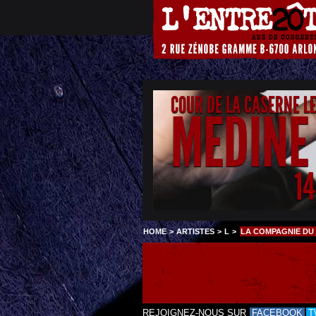
COUR DE LA CASERNE L
MEDINE
1
HOME
>
ARTISTES
>
L
>
LA COMPAGNIE DU
REJOIGNEZ-NOUS SUR
FACEBOOK
T