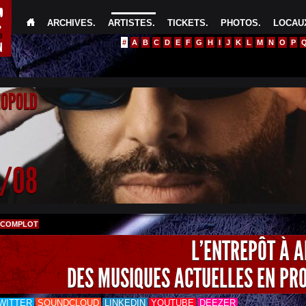
ARCHIVES
.
ARTISTES
.
TICKETS
.
PHOTOS
.
LOCAUX
#
A
B
C
D
E
F
G
H
I
J
K
L
M
N
O
P
EOPOLD
4/08
 COMPLOT
L'ENTREPÔT À 
DES MUSIQUES ACTUELLES EN PR
WITTER
SOUNDCLOUD
LINKEDIN
YOUTUBE
DEEZER