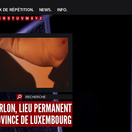
 DE RÉPÉTITION
.
NEWS
.
INFO
.
Q
R
S
T
U
V
W
X
Y
Z
ARLON, LIEU PERMANENT
OVINCE DE LUXEMBOURG