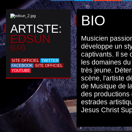
BIO
ARTISTE:
EDSUN
Musicien passio
développe un sty
(LU)
captivants. Il se
SITE OFFICIEL
TWITTER
les domaines du 
FACEBOOK
SITE OFFICIEL
très jeune. Déter
YOUTUBE
scène, l'artiste
de Musique de la
des productions 
estrades artisti
Jesus Christ Sup