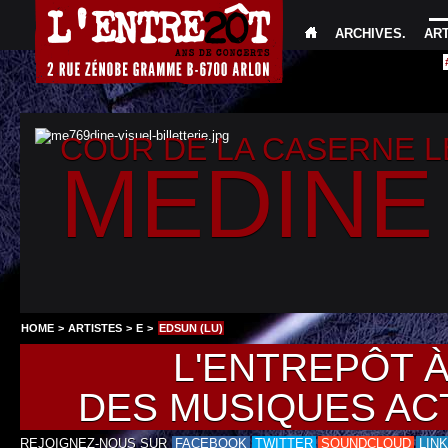
ARCHIVES
.
AR
COUR DE LA CASERNE 
MEDINE
HOME
>
ARTISTES
>
E
>
EDSUN (LU)
L'ENTREPÔT 
DES MUSIQUES AC
REJOIGNEZ-NOUS SUR
FACEBOOK
TWITTER
SOUNDCLOUD
LIN