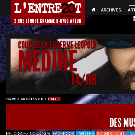
ARCHIVES
.
AR
COUR DE LA CASERNE LEOPOLD
MEDINE
14/08
HOME
>
ARTISTES
>
R
>
RALITT
DES MU
REJOIGNEZ-NOUS SUR
FACEBOOK
TWITTER
SOUNDCLOUD
LIN