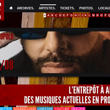
ARCHIVES
.
ARTISTES
.
TICKETS
.
PHOTOS
.
LOCAUX
#
A
B
C
D
E
F
G
H
I
J
K
L
M
N
O
P
EOPOLD
4/08
L'ENTREPÔT À 
DES MUSIQUES ACTUELLES EN PR
WITTER
SOUNDCLOUD
LINKEDIN
YOUTUBE
DEEZER