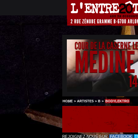
COUR DE LA CASERNE L
MEDINE
1
HOME
>
ARTISTES
>
B
>
BODYLEKTRO
REJOIGNEZ-NOUS SUR
FACEBOOK
T