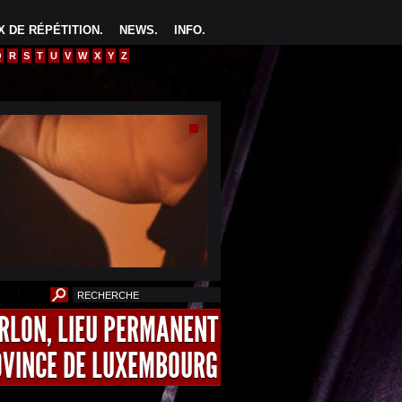
 DE RÉPÉTITION
.
NEWS
.
INFO
.
Q
R
S
T
U
V
W
X
Y
Z
ARLON, LIEU PERMANENT
OVINCE DE LUXEMBOURG