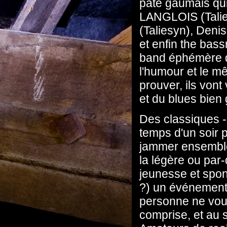
pâté gaumais qui
LANGLOIS (Talies
(Taliesyn), Deni
et enfin the bas
band éphémère d
l'humour et le m
prouver, ils von
et du blues bien
Des classiques - 
temps d'un soir 
jammer ensemble,
la légère ou par
jeunesse et spon
?) un événement 
personne ne vous 
comprise, et au