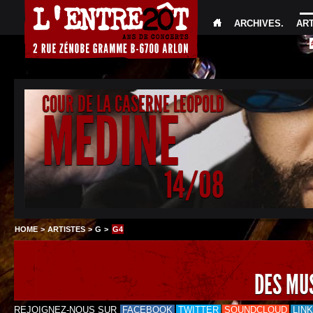
ARCHIVES
.
AR
COUR DE LA CASERNE LEOPOLD
MEDINE
14/08
HOME
>
ARTISTES
>
G
>
G4
DES MU
REJOIGNEZ-NOUS SUR
FACEBOOK
TWITTER
SOUNDCLOUD
LIN