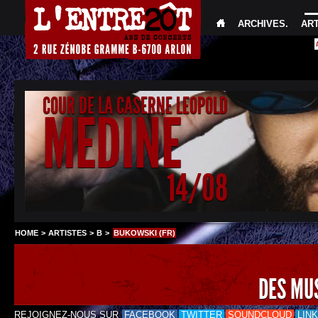
ARCHIVES
.
AR
COUR DE LA CASERNE LEOPOLD
MEDINE
14/08
HOME
>
ARTISTES
>
B
>
BUKOWSKI (FR)
DES MU
REJOIGNEZ-NOUS SUR
FACEBOOK
TWITTER
SOUNDCLOUD
LIN