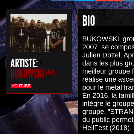
BIO
BUKOWSKI, group
2007, se compose
Julien Dottel. A
ARTISTE:
dans les plus gro
BUKOWSKI
meilleur groupe 
(FR)
réalise une asce
pour le metal fra
YOUTUBE
En 2016, la fam
intègre le group
groupe, "STRANG
du public permet
HellFest (2018).