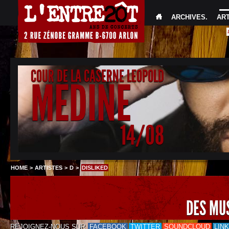
ARCHIVES
.
AR
COUR DE LA CASERNE LEOPOLD
MEDINE
14/08
HOME
>
ARTISTES
>
D
>
DISLIKED
DES MU
REJOIGNEZ-NOUS SUR
FACEBOOK
TWITTER
SOUNDCLOUD
LIN