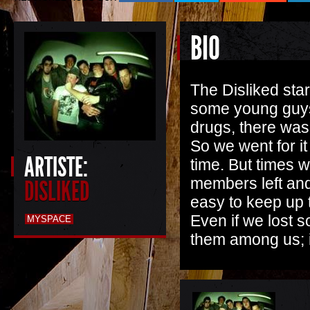
BIO
The Disliked sta
some young guys 
drugs, there was 
So we went for i
ARTISTE:
time. But times 
members left and
DISLIKED
easy to keep up 
Even if we lost 
MYSPACE
them among us; is