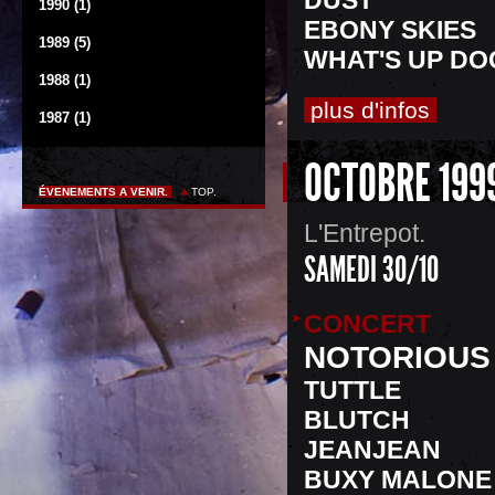
DUST
1990 (1)
EBONY SKIES
1989 (5)
WHAT'S UP DO
1988 (1)
plus d'infos
1987 (1)
OCTOBRE 199
ÉVENEMENTS A VENIR.
TOP.
L'Entrepot.
SAMEDI 30/10
CONCERT
NOTORIOU
TUTTLE
BLUTCH
JEANJEAN
BUXY MALONE