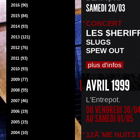
SAMEDI 20/03
2016 (90)
2015 (84)
CONCERT
2014 (93)
LES $HERIF
2013 (121)
SLUGS
2012 (76)
SPEW OUT
2011 (93)
plus d'infos
2010 (93)
AVRIL 1999
2009 (77)
2008 (55)
L'Entrepot.
2007 (46)
DU VENDREDI 30/0
2006 (19)
AU SAMEDI 01/05
2005 (15)
2004 (10)
12Ã¨ME NUITS 