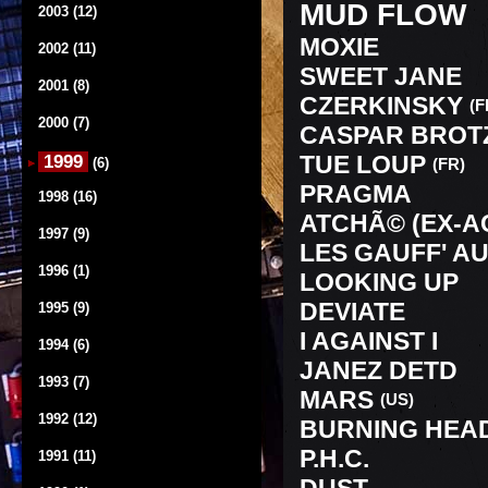
MUD FLOW
2003 (12)
MOXIE
2002 (11)
SWEET JANE
2001 (8)
CZERKINSKY
(F
2000 (7)
CASPAR BRO
TUE LOUP
1999
(6)
(FR)
PRAGMA
1998 (16)
ATCHÃ© (EX-
1997 (9)
LES GAUFF' A
1996 (1)
LOOKING UP
DEVIATE
1995 (9)
I AGAINST I
1994 (6)
JANEZ DETD
1993 (7)
MARS
(US)
1992 (12)
BURNING HEA
P.H.C.
1991 (11)