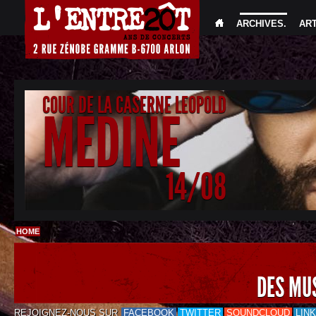
ARCHIVES
.
AR
COUR DE LA CASERNE LEOPOLD
MEDINE
14/08
HOME
DES MU
REJOIGNEZ-NOUS SUR
FACEBOOK
TWITTER
SOUNDCLOUD
LIN