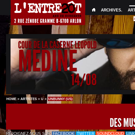
ARCHIVES
.
AR
COUR DE LA CASERNE LEOPOLD
MEDINE
14/08
HOME
>
ARTISTES
>
U
>
UNBUNNY (US)
DES MU
REJOIGNEZ-NOUS SUR
FACEBOOK
TWITTER
SOUNDCLOUD
LIN