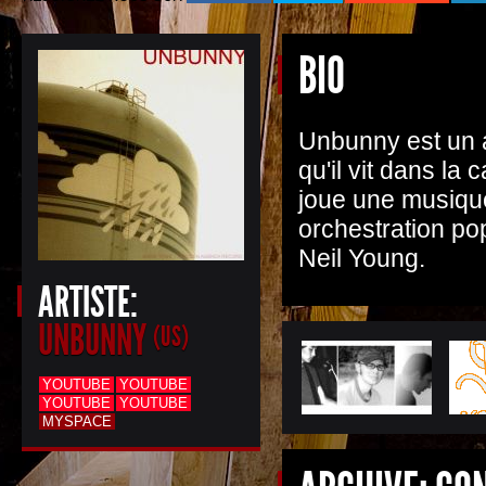
BIO
Unbunny est un a
qu'il vit dans l
joue une musique
orchestration pop
Neil Young.
ARTISTE:
UNBUNNY
(US)
YOUTUBE
YOUTUBE
YOUTUBE
YOUTUBE
MYSPACE