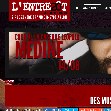
ARCHIVES
.
AR
COUR DE LA CASERNE LEOPOLD
MEDINE
14/08
HOME
DES MU
REJOIGNEZ-NOUS SUR
FACEBOOK
TWITTER
SOUNDCLOUD
LIN