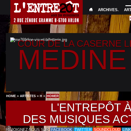
ARCHIVES
.
AR
COUR DE LA CASERNE 
MEDINE
HOME
>
ARTISTES
>
H
>
HOMER
L'ENTREPÔT 
DES MUSIQUES AC
REJOIGNEZ-NOUS SUR
FACEBOOK
TWITTER
SOUNDCLOUD
LIN