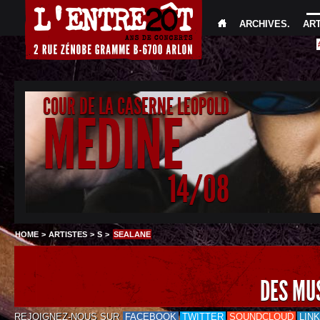
ARCHIVES
.
AR
COUR DE LA CASERNE LEOPOLD
MEDINE
14/08
HOME
>
ARTISTES
>
S
>
SEALANE
DES MU
REJOIGNEZ-NOUS SUR
FACEBOOK
TWITTER
SOUNDCLOUD
LIN