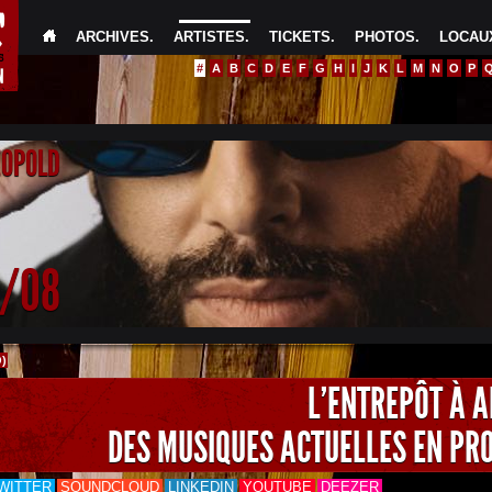
ARCHIVES
.
ARTISTES
.
TICKETS
.
PHOTOS
.
LOCAUX
#
A
B
C
D
E
F
G
H
I
J
K
L
M
N
O
P
EOPOLD
4/08
)
L'ENTREPÔT À 
DES MUSIQUES ACTUELLES EN PR
WITTER
SOUNDCLOUD
LINKEDIN
YOUTUBE
DEEZER