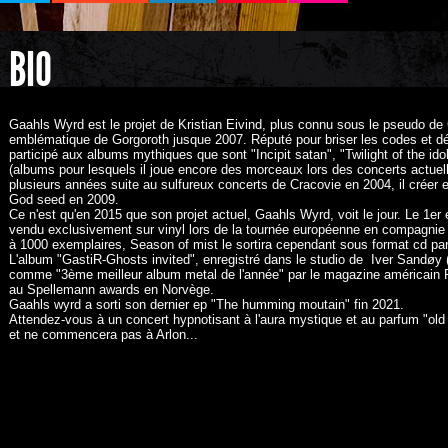
BIO
Gaahls Wyrd est le projet de Kristian Eivind, plus connu sous le pseudo d
emblématique de Gorgoroth jusque 2007. Réputé pour briser les codes et d
participé aux albums mythiques que sont "Incipit satan", "Twilight of the i
(albums pour lesquels il joue encore des morceaux lors des concerts actue
plusieurs années suite au sulfureux concerts de Cracovie en 2004, il créer
God seed en 2009.
Ce n'est qu'en 2015 que son projet actuel, Gaahls Wyrd, voit le jour. Le 1er
vendu exclusivement sur vinyl lors de la tournée européenne en compagnie 
à 1000 exemplaires, Season of mist le sortira cependant sous format cd par
L'album "GastiR-Ghosts invited", enregistré dans le studio de Iver Sandøy 
comme "3ème meilleur album metal de l'année" par le magazine américain Ro
au Spellemann awards en Norvège.
Gaahls wyrd a sorti son dernier ep "The humming moutain" fin 2021.
Attendez-vous à un concert hypnotisant à l'aura mystique et au parfum "old 
et ne commencera pas à Arlon...