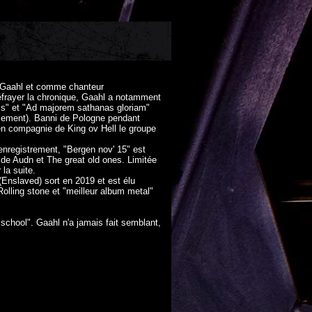
e Gaahl et comme chanteur
éfrayer la chronique, Gaahl a notamment
dols" et "Ad majorem sathanas gloriam"
llement). Banni de Pologne pendant
 en compagnie de King ov Hell le groupe
 enregistrement, "Bergen nov' 15" est
de Audn et The great old ones. Limitée
 la suite.
(Enslaved) sort en 2019 et est élu
lling stone et "meilleur album metal"
school". Gaahl n'a jamais fait semblant,