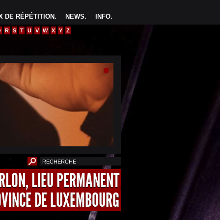
 DE RÉPÉTITION
.
NEWS
.
INFO
.
Q
R
S
T
U
V
W
X
Y
Z
ARLON, LIEU PERMANENT
OVINCE DE LUXEMBOURG