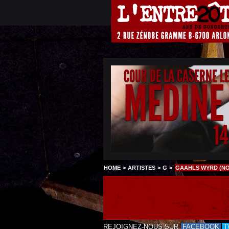
COUR DE LA CASERNE L
MEDINE
1
HOME
>
ARTISTES
>
G
>
GAAHLS WYRD (NO
REJOIGNEZ-NOUS SUR
FACEBOOK
T