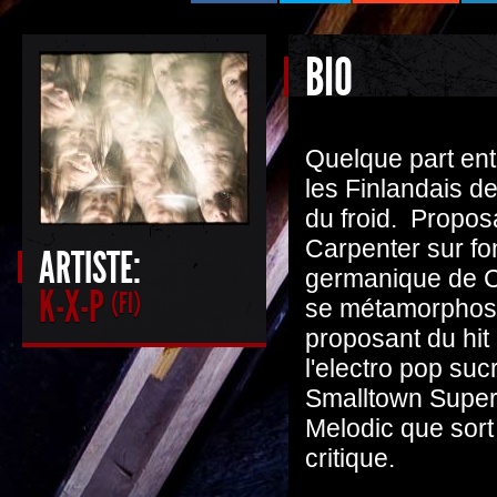
BIO
Quelque part entr
les Finlandais d
du froid. Proposa
Carpenter sur fo
ARTISTE:
germanique de Ca
K-X-P
(FI)
se métamorphose
proposant du hit
l'electro pop suc
Smalltown Supers
Melodic que sort 
critique.