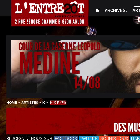
ARCHIVES
.
AR
COUR DE LA CASERNE LEOPOLD
MEDINE
14/08
HOME
>
ARTISTES
>
K
>
K-X-P (FI)
DES MU
REJOIGNEZ-NOUS SUR
FACEBOOK
TWITTER
SOUNDCLOUD
LIN