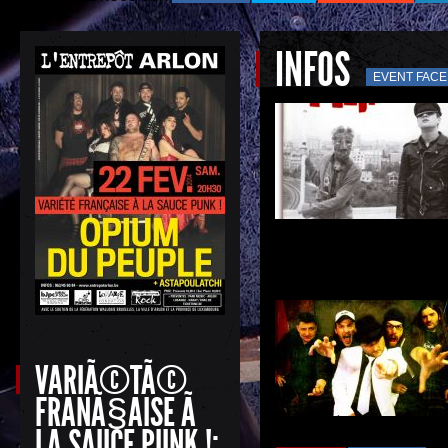
INFOS
EVENT FAC
VARIÃ©TÃ©
FRANÃ§AISE Ã
LA SAUCE PUNK !: