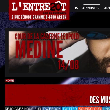
ARCHIVES
.
AR
COUR DE LA CASERNE LEOPOLD
MEDINE
14/08
HOME
DES MU
REJOIGNEZ-NOUS SUR
FACEBOOK
TWITTER
SOUNDCLOUD
LIN