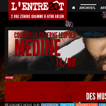
ARCHIVES
.
AR
COUR DE LA CASERNE LEOPOLD
MEDINE
14/08
HOME
DES MU
REJOIGNEZ-NOUS SUR
FACEBOOK
TWITTER
SOUNDCLOUD
LIN