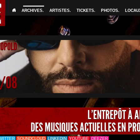
ARCHIVES
.
ARTISTES
.
TICKETS
.
PHOTOS
.
LOCAUX
EOPOLD
4/08
L'ENTREPÔT À 
DES MUSIQUES ACTUELLES EN PR
WITTER
SOUNDCLOUD
LINKEDIN
YOUTUBE
DEEZER