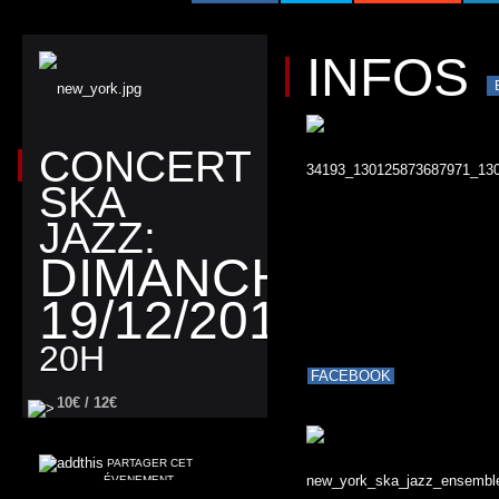
INFOS
CONCERT
SKA
JAZZ:
DIMANCHE
19/12/2010
20H
FACEBOOK
10€ / 12€
PARTAGER CET
ÉVENEMENT.