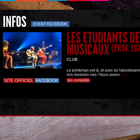
INFOS
EVENT FACEBOOK
LES ETUDIANTS DE
MUSICAUX
(PROV. LU
CLUB
Le printemps est là, et avec lui l'aboutiss
nos musicien·nes ! Nous avons
(…)
SITE OFFICIEL
FACEBOOK
bio complète