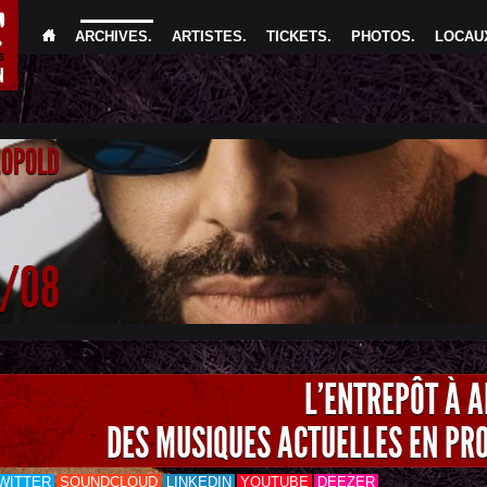
ARCHIVES
.
ARTISTES
.
TICKETS
.
PHOTOS
.
LOCAUX
EOPOLD
4/08
L'ENTREPÔT À 
DES MUSIQUES ACTUELLES EN PR
WITTER
SOUNDCLOUD
LINKEDIN
YOUTUBE
DEEZER