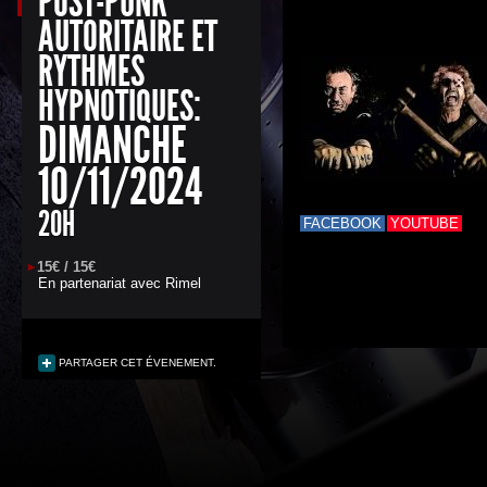
POST-PUNK
AUTORITAIRE ET
RYTHMES
HYPNOTIQUES:
DIMANCHE
10/11/2024
20H
FACEBOOK
YOUTUBE
15€ / 15€
En partenariat avec
Rimel
PARTAGER CET ÉVENEMENT.