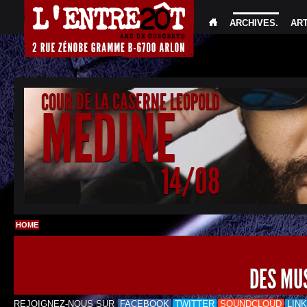
ARCHIVES
.
AR
COUR DE LA CASERNE LEOPOLD
MEDINE
14/08
HOME
DES MU
REJOIGNEZ-NOUS SUR
FACEBOOK
TWITTER
SOUNDCLOUD
LIN