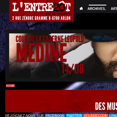
ARCHIVES
.
AR
COUR DE LA CASERNE LEOPOLD
MEDINE
14/08
HOME
DES MU
REJOIGNEZ-NOUS SUR
FACEBOOK
TWITTER
SOUNDCLOUD
LIN