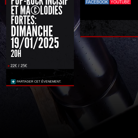
POP-ROCK INCISIF
FACEBOOK
YOUTUBE
ET MÃ©LODIES
FORTES:
DIMANCHE
19/01/2025
20H
22€ / 25€
PARTAGER CET ÉVENEMENT.