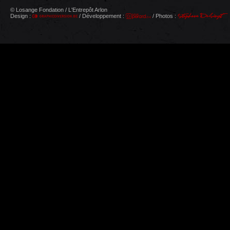
© Losange Fondation / L'Entrepôt Arlon
Design :
/ Développement :
/ Photos :