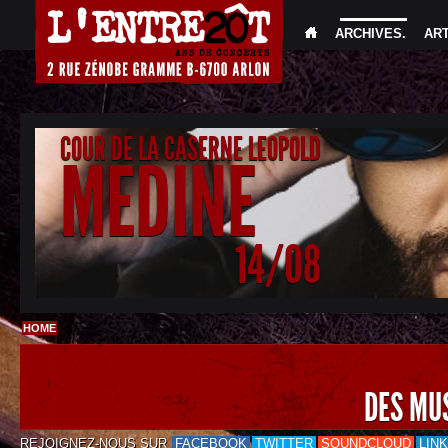
ARCHIVES
.
AR
COUR DE LA CASERNE LEOPOLD
MEDINE
14/08
HOME
DES MU
REJOIGNEZ-NOUS SUR
FACEBOOK
TWITTER
SOUNDCLOUD
LIN