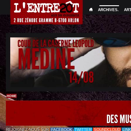
ARCHIVES
.
AR
COUR DE LA CASERNE LEOPOLD
MEDINE
14/08
HOME
DES MU
REJOIGNEZ-NOUS SUR
FACEBOOK
TWITTER
SOUNDCLOUD
LIN