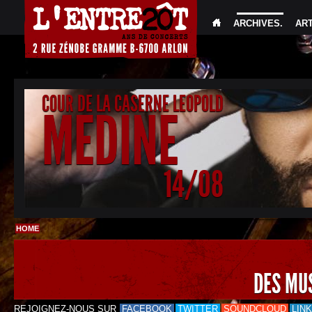
ARCHIVES
.
AR
COUR DE LA CASERNE LEOPOLD
MEDINE
14/08
HOME
DES MU
REJOIGNEZ-NOUS SUR
FACEBOOK
TWITTER
SOUNDCLOUD
LIN