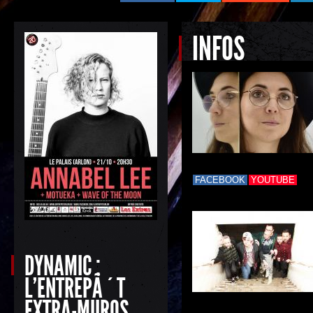
INFOS
FACEBOOK
YOUTUBE
DYNAMIC :
L'ENTREPÃ´T
EXTRA-MUROS