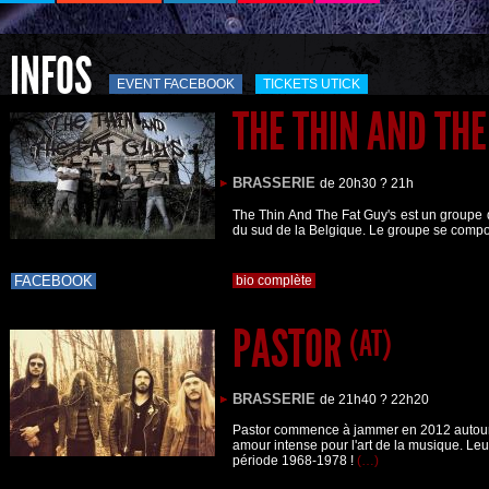
INFOS
EVENT FACEBOOK
TICKETS UTICK
THE THIN AND THE
BRASSERIE
de 20h30 ? 21h
The Thin And The Fat Guy's est un groupe 
du sud de la Belgique. Le groupe se comp
FACEBOOK
bio complète
PASTOR
(AT)
BRASSERIE
de 21h40 ? 22h20
Pastor commence à jammer en 2012 autour
amour intense pour l'art de la musique. Le
période 1968-1978 !
(…)