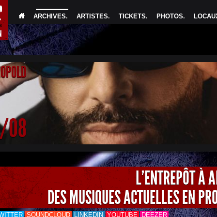
ARCHIVES
.
ARTISTES
.
TICKETS
.
PHOTOS
.
LOCAUX
EOPOLD
4/08
L'ENTREPÔT À 
DES MUSIQUES ACTUELLES EN PR
WITTER
SOUNDCLOUD
LINKEDIN
YOUTUBE
DEEZER