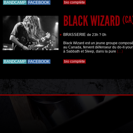
BANDCAMP
FACEBOOK
bio complète
BLACK WIZARD
(CA
BRASSERIE
de 23h ? 0h
Black Wizard est un jeune groupe composé 
au Canada, fervent défenseur du do-it-your
à Sabbath et Sleep, dans la pure
(…)
BANDCAMP
FACEBOOK
bio complète