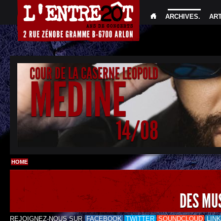
ARCHIVES
.
AR
COUR DE LA CASERNE LEOPOLD
MEDINE
14/08
HOME
DES MU
REJOIGNEZ-NOUS SUR
FACEBOOK
TWITTER
SOUNDCLOUD
LIN