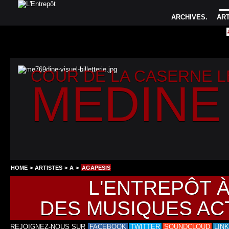
ARCHIVES
.
AR
COUR DE LA CASERNE 
MEDINE
HOME
>
ARTISTES
>
A
>
AGAPESIS
L'ENTREPÔT 
DES MUSIQUES AC
REJOIGNEZ-NOUS SUR
FACEBOOK
TWITTER
SOUNDCLOUD
LIN