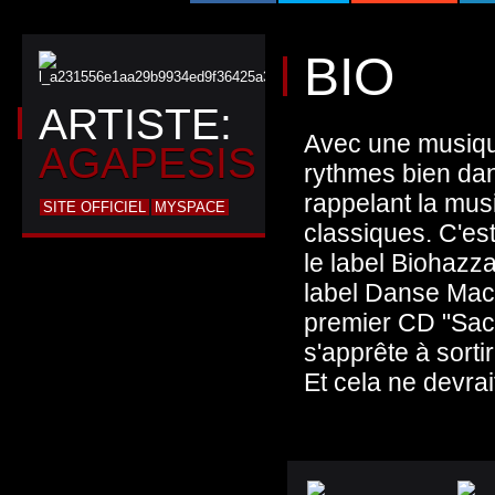
BIO
ARTISTE:
Avec une musiqu
AGAPESIS
rythmes bien dan
rappelant la mus
SITE OFFICIEL
MYSPACE
classiques. C'es
le label Biohazz
label Danse Macab
premier CD "Sac
s'apprête à sort
Et cela ne devrai