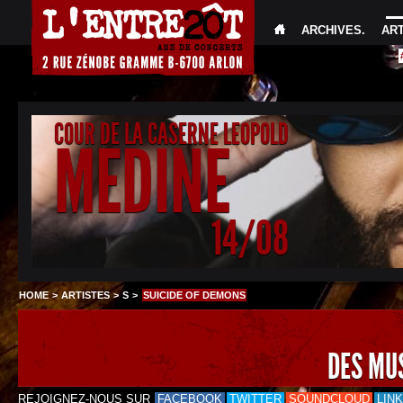
ARCHIVES
.
AR
COUR DE LA CASERNE LEOPOLD
MEDINE
14/08
HOME
>
ARTISTES
>
S
>
SUICIDE OF DEMONS
DES MU
REJOIGNEZ-NOUS SUR
FACEBOOK
TWITTER
SOUNDCLOUD
LIN