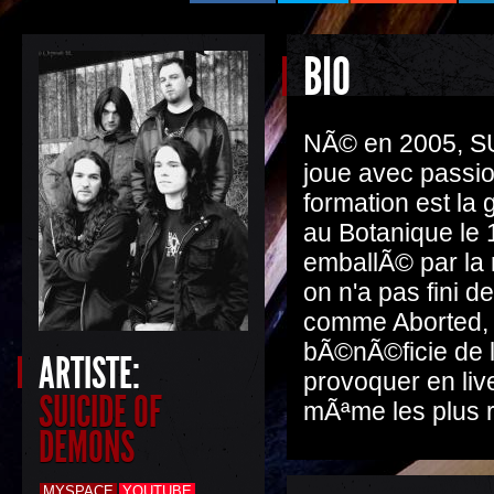
BIO
NÃ© en 2005, S
joue avec passio
formation est la
au Botanique le
emballÃ© par la 
on n'a pas fini d
comme Aborted,
bÃ©nÃ©ficie de l
ARTISTE:
provoquer en liv
SUICIDE OF
mÃªme les plus r
DEMONS
MYSPACE
YOUTUBE