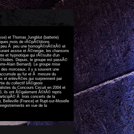
asse) et Thomas Jungblut (batterie)
ues mois de rÃ©pÃ©titions
ouve peu Ã peu une homogÃ©nÃ©itÃ© et
urant assise et Ã©nergie, les chansons
t hypnotique qui rÃ©sulte d'un
mÃ©lodies. Depuis, le groupe est passÃ©
rre-Alain Bernard). Le groupe mise
ne des morceaux, il y a souvent une
'accumule au fur et Ã mesure du
es et enlevÃ©es qui surprennent par
 du collectif liÃ©geois
listes du Concours Circuit en 2004 et
6, ils ont Ã©galement Ã©tÃ© repris
participÃ© Ã trois concerts de la
 Belleville (France) et Rupt-sur-Moselle
nregistrements en vue de la