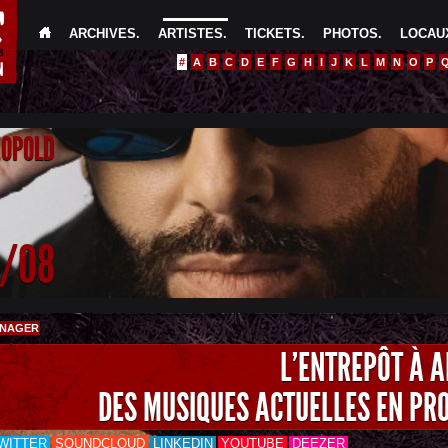
ARCHIVES
.
ARTISTES
.
TICKETS
.
PHOTOS
.
LOCAUX
#
A
B
C
D
E
F
G
H
I
J
K
L
M
N
O
P
EOPOLD
4/08
ANAGER
L'ENTREPÔT À 
DES MUSIQUES ACTUELLES EN PR
WITTER
SOUNDCLOUD
LINKEDIN
YOUTUBE
DEEZER