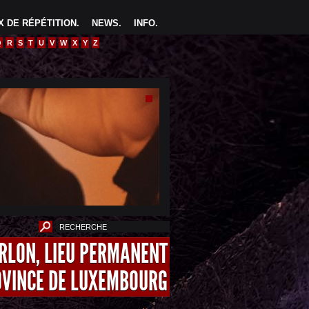
 DE RÉPÉTITION
.
NEWS
.
INFO
.
Q
R
S
T
U
V
W
X
Y
Z
ARLON, LIEU PERMANENT
OVINCE DE LUXEMBOURG