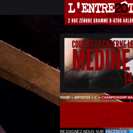
COUR DE LA CASERNE L
MEDINE
1
HOME
>
ARTISTES
>
C
>
CHAMPIONSHIP M
REJOIGNEZ-NOUS SUR
FACEBOOK
T