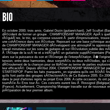
BIO
En octobre 2000, trois amis, Gabriel Dozin (guitare/chant), Jeff Sculfort (B
dÃ©cident de former un groupe : CHAMPIONSHIP MANAGER. AprÃ¨s quelq
rÃ©guliÃ¨res, le trio, qui compose souvent Ã partir d'improvisations, tr
une cohÃ©rence dans son Ã©criture. Reposant sur une base rythmique ass
de CHAMPIONSHIP MANAGER dÃ©veloppent une atmosphÃ¨re oppressante e
travail minutieux sur les sons de guitares et sur l'Ã©volution subtile des 
Ã l'Ã©tape de la scÃ¨ne et a intÃ©grÃ© un guitariste supplÃ©mentaire (Pie
alors sur la puissance du son et l'Ã©nergie de l'interprÃ©tation. Ã� l'origi
tension, entre deux harmonies, deux sonoritÃ©s ou deux mÃ©lodies, qui s
dÃ©roulement de la chanson pour se libÃ©rer au terme de parties explosiv
leur efficacitÃ©. Depuis dÃ©but 2004, CHAMPIONSHIP MANAGER fait partie
STARTIN'POP. Parmi les faits marquants, on signalera qu'ils ont Ã©tÃ© fina
qu'ils font partie des groupes sÃ©lectionnÃ©s de Ca Balance 2005. En 200
dans le pool d'artistes repris au projet Eros 2006. A cette occasion, ils ont 
tournÃ©e Â« Eros tour Â». Ces concerts eurent lieu Ã Rossignol (Belgique),
(France). Actuellement, Championship Manager travaille sur de nouveaux e
prÃ©paration de leur premier album.