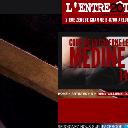
COUR DE LA CASERNE L
MEDINE
1
HOME
>
ARTISTES
>
R
>
REMY WILLIEME (D
REJOIGNEZ-NOUS SUR
FACEBOOK
T