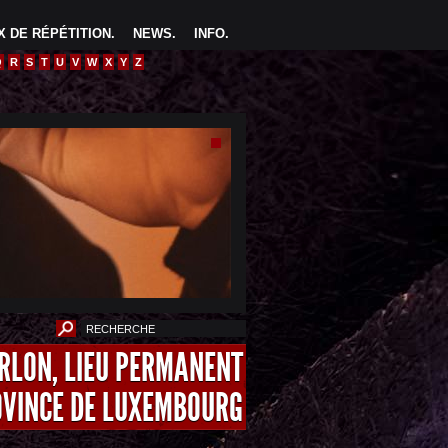
 DE RÉPÉTITION
.
NEWS
.
INFO
.
Q
R
S
T
U
V
W
X
Y
Z
ARLON, LIEU PERMANENT
OVINCE DE LUXEMBOURG