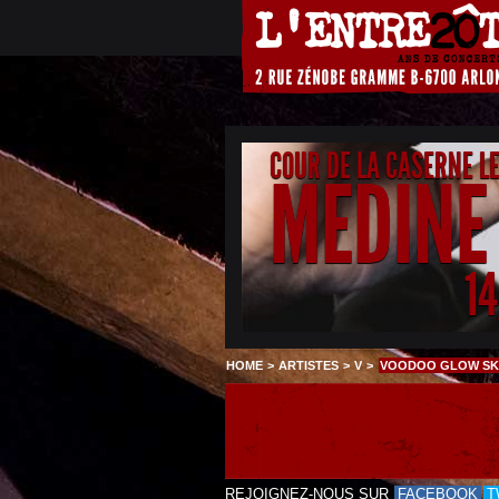
COUR DE LA CASERNE L
MEDINE
1
HOME
>
ARTISTES
>
V
>
VOODOO GLOW SKU
REJOIGNEZ-NOUS SUR
FACEBOOK
T