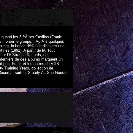
quand les 3 frÃ¨res Casillas (Frank:
de monter le groupe... AprÃ¨s quelques
rmer, la bande dÃ©cide d'ajouter une
tines (1991). A partir de lÃ tout
 sur Dr Strange Records, des
 derniers de ces albums marquent un
t peu. Frank et les autres de VGS
ty Training Years, collection de
 Records, sortent Steady As She Goes et