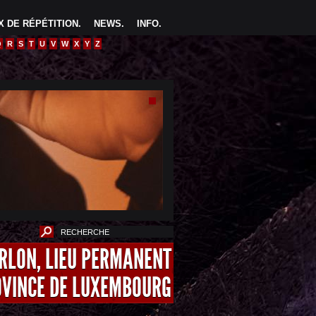
 DE RÉPÉTITION
.
NEWS
.
INFO
.
Q
R
S
T
U
V
W
X
Y
Z
ARLON, LIEU PERMANENT
OVINCE DE LUXEMBOURG