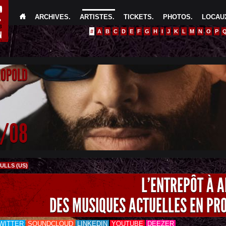
ARCHIVES
.
ARTISTES
.
TICKETS
.
PHOTOS
.
LOCAUX
#
A
B
C
D
E
F
G
H
I
J
K
L
M
N
O
P
EOPOLD
4/08
LLS (US)
L'ENTREPÔT À 
DES MUSIQUES ACTUELLES EN PR
WITTER
SOUNDCLOUD
LINKEDIN
YOUTUBE
DEEZER