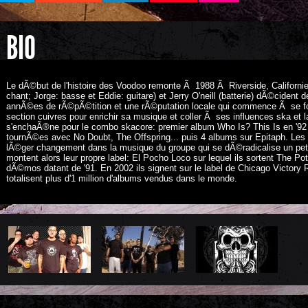
BIO
Le dÃ©but de l'histoire des Voodoo remonte Ã 1988 Ã Riverside, Californie 
chant; Jorge: basse et Eddie: guitare) et Jerry O'neill (batterie) dÃ©cident 
annÃ©es de rÃ©pÃ©tition et une rÃ©putation locale qui commence Ã se fo
section cuivres pour enrichir sa musique et coller Ã ses influences ska et la
s'enchaÃ®ne pour le combo skacore: premier album Who Is? This Is en '92
tournÃ©es avec No Doubt, The Offspring... puis 4 albums sur Epitaph. Les
lÃ©ger changement dans la musique du groupe qui se dÃ©radicalise un peti
montent alors leur propre label: El Pocho Loco sur lequel ils sortent The Pot
dÃ©mos datant de '91. En 2002 ils signent sur le label de Chicago Victory
totalisent plus d'1 million d'albums vendus dans le monde.