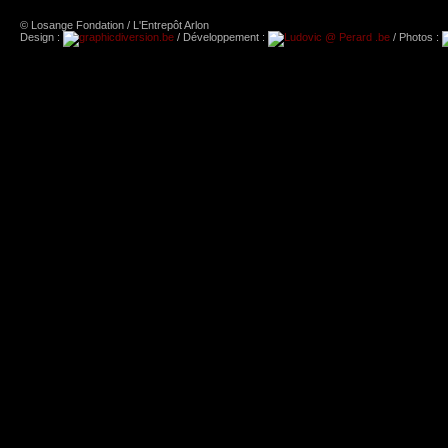
© Losange Fondation / L'Entrepôt Arlon
Design :
/ Développement :
/ Photos :