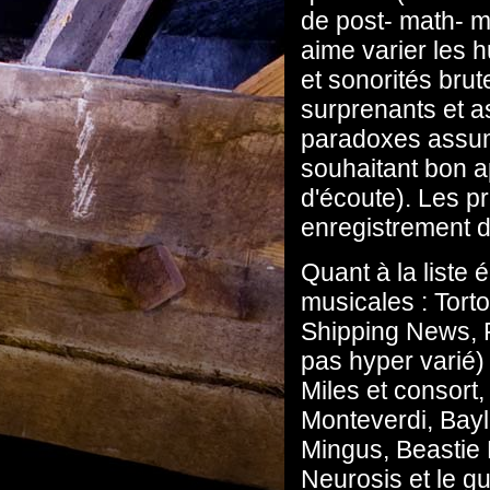
de post- math- 
aime varier les 
et sonorités bru
surprenants et as
paradoxes assum
souhaitant bon ap
d'écoute). Les p
enregistrement 
Quant à la liste 
musicales : Torto
Shipping News, Ro
pas hyper varié)
Miles et consort
Monteverdi, Bayl
Mingus, Beastie
Neurosis et le g