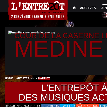
ARCHIVES
.
AR
COUR DE LA CASERNE 
MEDINE
HOME
>
ARTISTES
>
H
>
HARRIET
L'ENTREPÔT 
DES MUSIQUES AC
REJOIGNEZ-NOUS SUR
FACEBOOK
TWITTER
SOUNDCLOUD
LIN