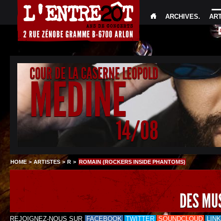
ARCHIVES
.
AR
COUR DE LA CASERNE LEOPOLD
MEDINE
14/08
HOME
>
ARTISTES
>
R
>
ROMAIN (ROCKERS INSIDE PHANTOMS)
DES MU
REJOIGNEZ-NOUS SUR
FACEBOOK
TWITTER
SOUNDCLOUD
LIN