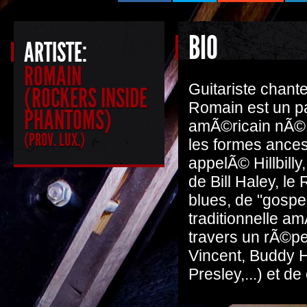
BIO
ARTISTE:
ROMAIN
Guitariste cha
(ROCKERS INSIDE
Romain est un pa
PHANTOMS)
amÃ©ricain nÃ© 
(PROV. LUX.)
les formes ance
appelÃ© Hillbilly,
de Bill Haley, l
blues, de "gospel
traditionnelle a
travers un rÃ©pe
Vincent, Buddy H
Presley,...) et d