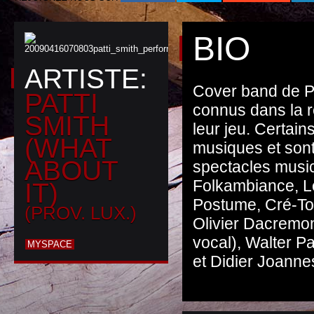
BIO
ARTISTE:
Cover band de P
PATTI
connus dans la 
SMITH
leur jeu. Certain
(WHAT
musiques et sont
ABOUT
spectacles musi
Folkambiance, Le
IT)
Postume, Cré-Ton
(PROV. LUX.)
Olivier Dacremon
vocal), Walter Pa
MYSPACE
et Didier Joannes