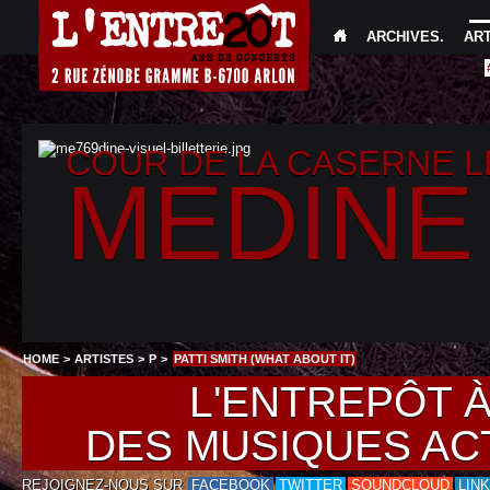
ARCHIVES
.
AR
COUR DE LA CASERNE 
MEDINE
HOME
>
ARTISTES
>
P
>
PATTI SMITH (WHAT ABOUT IT)
L'ENTREPÔT 
DES MUSIQUES AC
REJOIGNEZ-NOUS SUR
FACEBOOK
TWITTER
SOUNDCLOUD
LIN