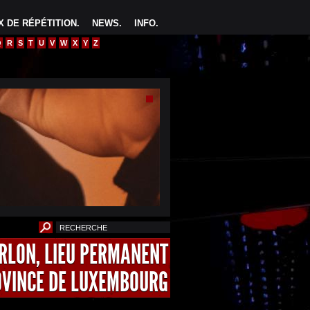
 DE RÉPÉTITION
.
NEWS
.
INFO
.
Q
R
S
T
U
V
W
X
Y
Z
ARLON, LIEU PERMANENT
OVINCE DE LUXEMBOURG