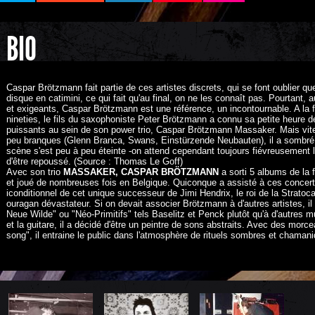
BIO
Caspar Brötzmann fait partie de ces artistes discrets, qui se font oublier q
disque en catimini, ce qui fait qu'au final, on ne les connaît pas. Pourtant,
et exigeants, Caspar Brötzmann est une référence, un incontournable. A la 
nineties, le fils du saxophoniste Peter Brötzmann a connu sa petite heure 
puissants au sein de son power trio, Caspar Brötzmann Massaker. Mais vite
peu branques (Glenn Branca, Swans, Einstürzende Neubauten), il a sombré
scène s'est peu à peu éteinte -on attend cependant toujours fiévreusement
d'être repoussé. (Source : Thomas Le Goff)
Avec son trio
MASSAKER, CASPAR BRÖTZMANN
a sorti 5 albums de la 
et joué de nombreuses fois en Belgique. Quiconque a assisté à ces concer
iconditionnel de cet unique successeur de Jimi Hendrix, le roi de la Stratoca
ouragan dévastateur. Si on devait associer Brötzmann à d'autres artistes, il
Neue Wilde" ou "Néo-Primitifs" tels Baselitz et Penck plutôt qu'à d'autres 
et la guitare, il a décidé d'être un peintre de sons abstraits. Avec des mor
song", il entraine le public dans l'atmosphère de rituels sombres et chaman