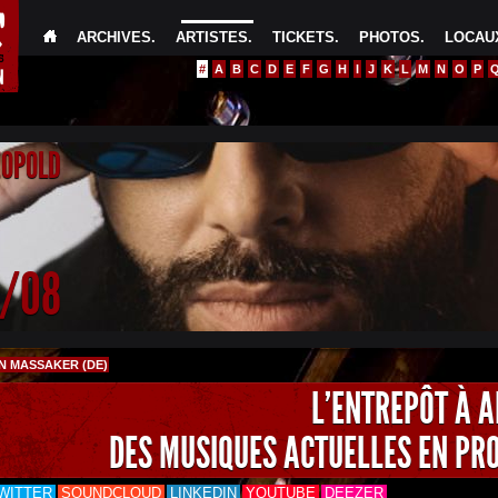
ARCHIVES
.
ARTISTES
.
TICKETS
.
PHOTOS
.
LOCAUX
#
A
B
C
D
E
F
G
H
I
J
K
L
M
N
O
P
EOPOLD
4/08
 MASSAKER (DE)
L'ENTREPÔT À 
DES MUSIQUES ACTUELLES EN PR
WITTER
SOUNDCLOUD
LINKEDIN
YOUTUBE
DEEZER