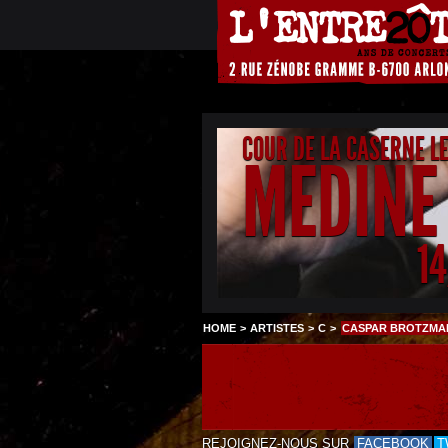
COUR DE LA CASERNE L
MEDINE
1
HOME
>
ARTISTES
>
C
>
CASPAR BROTZMAN
REJOIGNEZ-NOUS SUR
FACEBOOK
T