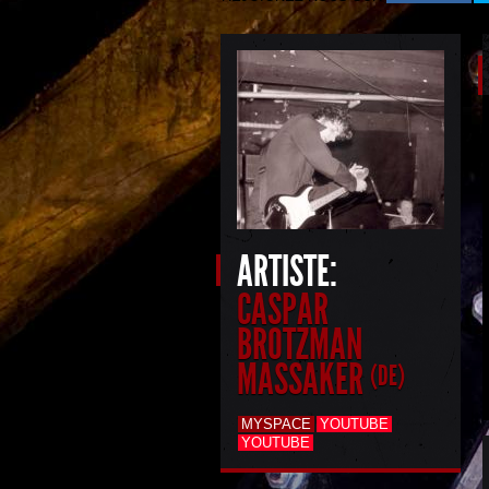
ARTISTE:
CASPAR
BROTZMAN
MASSAKER
(DE)
MYSPACE
YOUTUBE
YOUTUBE