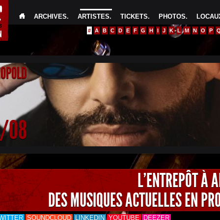
ARCHIVES
.
ARTISTES
.
TICKETS
.
PHOTOS
.
LOCAUX
#
A
B
C
D
E
F
G
H
I
J
K
L
M
N
O
P
EOPOLD
4/08
L'ENTREPÔT À 
DES MUSIQUES ACTUELLES EN PR
WITTER
SOUNDCLOUD
LINKEDIN
YOUTUBE
DEEZER