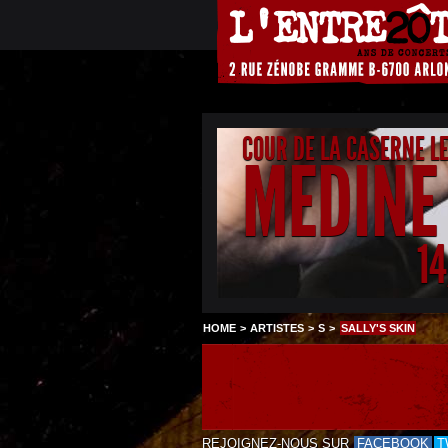
COUR DE LA CASERNE L
MEDINE
1
HOME
>
ARTISTES
>
S
>
SALLY'S SKIN
REJOIGNEZ-NOUS SUR
FACEBOOK
T