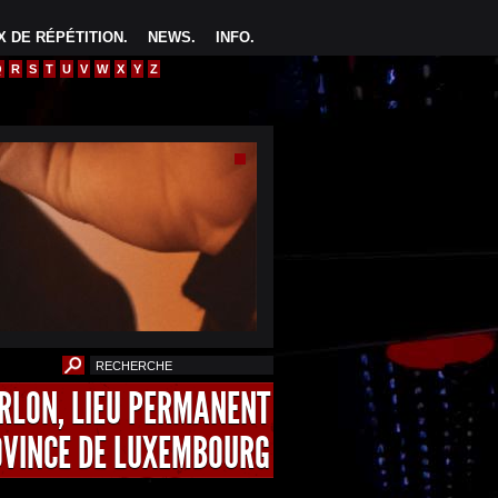
 DE RÉPÉTITION
.
NEWS
.
INFO
.
Q
R
S
T
U
V
W
X
Y
Z
ARLON, LIEU PERMANENT
OVINCE DE LUXEMBOURG