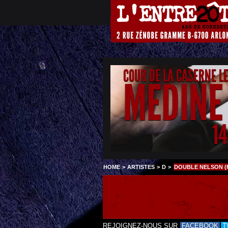
COUR DE LA CASERNE L
MEDINE
1
HOME
>
ARTISTES
>
D
>
DOUBLE NELSON (
REJOIGNEZ-NOUS SUR
FACEBOOK
T