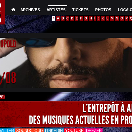
ARCHIVES
.
ARTISTES
.
TICKETS
.
PHOTOS
.
LOCAUX
#
A
B
C
D
E
F
G
H
I
J
K
L
M
N
O
P
EOPOLD
4/08
FR)
L'ENTREPÔT À 
DES MUSIQUES ACTUELLES EN PR
WITTER
SOUNDCLOUD
LINKEDIN
YOUTUBE
DEEZER