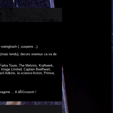
-swingtrash (..suspens ..),
e (mais tendu), decors onereux ca va de
 Farka Toure, The Melvins, Kraftwerk,
c Image Limited, Captain Beefheart,
il Adkins, la science-fiction, Primus,
agone ... A dÃ©couvrir !