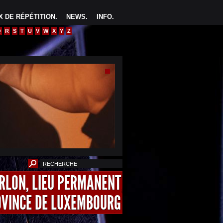
 DE RÉPÉTITION
.
NEWS
.
INFO
.
Q
R
S
T
U
V
W
X
Y
Z
ARLON, LIEU PERMANENT
OVINCE DE LUXEMBOURG