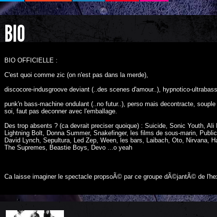
BIO
BIO OFFICIELLE :
C'est quoi comme zic (on n'est pas dans la merde),
discocore-indusgroove deviant (..des scenes d'amour..), hypnotico-ultrabass
punk'n bass-machine ondulant (..no futur..), perso mais decontracte, soupl
soi, faut pas deconner avec l'emballage.
Des trop absents ? (ca devrait preciser quoique) : Suicide, Sonic Youth, Ali
Lightning Bolt, Donna Summer, Snakefinger, les films de sous-marin, Publi
David Lynch, Sepultura, Led Zep, Ween, les bars, Laibach, Oto, Nirvana, Haz
The Supremes, Beastie Boys, Devo ...o yeah
Ca laisse imaginer le spectacle propsoÃ© par ce groupe dÃ©jantÃ© de l'hex