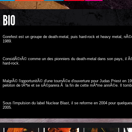
BIO
Gorefest est un groupe de death-metal, puis hard-rock et heavy metal, n
1989.
ConsidÃ©rÃ© comme un des pionniers du death-metal dans son pays, il Ã©v
hard-rock.
MalgrÃ© l'opportunitÃ© d'une tournÃ©e d'ouverture pour Judas Priest en 199
peloton de tÃªte et se sÃ©parera Ã la fin de cette mÃªme annÃ©e. Il tombe
Sous l'impulsion du label Nuclear Blast, il se reforme en 2004 pour quelque
2005.