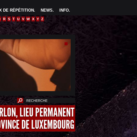
 DE RÉPÉTITION
.
NEWS
.
INFO
.
Q
R
S
T
U
V
W
X
Y
Z
ARLON, LIEU PERMANENT
OVINCE DE LUXEMBOURG