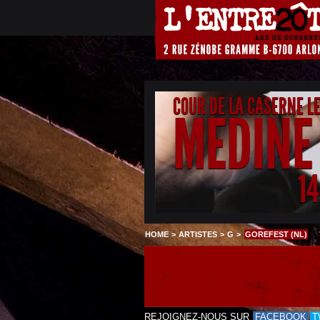
COUR DE LA CASERNE L
MEDINE
1
HOME
>
ARTISTES
>
G
>
GOREFEST (NL)
REJOIGNEZ-NOUS SUR
FACEBOOK
T