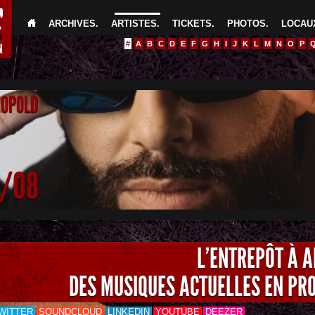
ARCHIVES
.
ARTISTES
.
TICKETS
.
PHOTOS
.
LOCAUX
#
A
B
C
D
E
F
G
H
I
J
K
L
M
N
O
P
EOPOLD
4/08
L'ENTREPÔT À 
DES MUSIQUES ACTUELLES EN PR
WITTER
SOUNDCLOUD
LINKEDIN
YOUTUBE
DEEZER