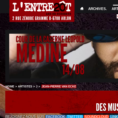
ARCHIVES
.
AR
COUR DE LA CASERNE LEOPOLD
MEDINE
14/08
HOME
>
ARTISTES
>
J
>
JEAN-PIERRE VAN ECKE
DES MU
REJOIGNEZ-NOUS SUR
FACEBOOK
TWITTER
SOUNDCLOUD
LIN