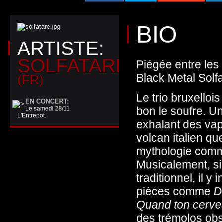
BIO
ARTISTE:
SOLFATARE
Piégée entre les 
Black Metal Solf
(FR)
Le trio bruxelloi
EN CONCERT:
bon le soufre. U
Le samedi 28/11
L'Entrepot.
exhalant des vap
volcan italien q
mythologie comme
Musicalement, si
traditionnel, il 
pièces comme
D
Quand ton cervea
des trémolos obs