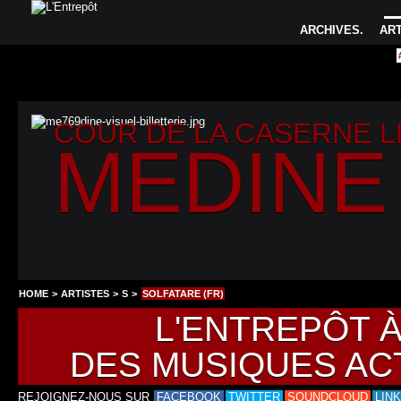
ARCHIVES
.
AR
COUR DE LA CASERNE 
MEDINE
HOME
>
ARTISTES
>
S
>
SOLFATARE (FR)
L'ENTREPÔT 
DES MUSIQUES AC
REJOIGNEZ-NOUS SUR
FACEBOOK
TWITTER
SOUNDCLOUD
LIN